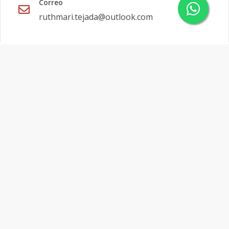
Correo
ruthmari.tejada@outlook.com
Menu
Propiedades
Agentes
Nosotros
Contacto
2026
–
Justina Constructora
Powered
Inmobiliaria
.
Todos los derechos
by
reservados
AlterEstate