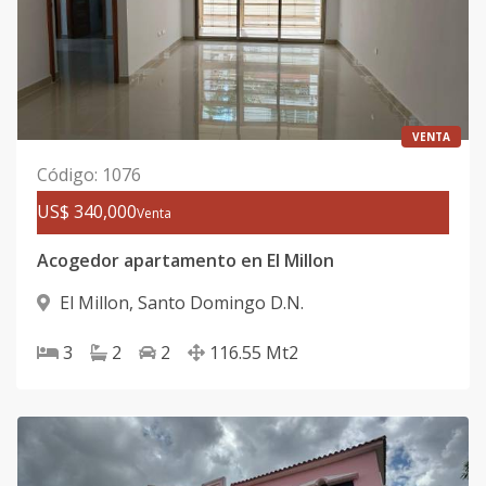
VENTA
Código
:
1076
US$ 340,000
Venta
Acogedor apartamento en El Millon
El Millon
,
Santo Domingo D.N.
3
2
2
116.55
Mt2