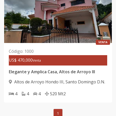
VENTA
Código
:
1000
US$ 470,000
Venta
Elegante y Amplica Casa, Altos de Arroyo III
Altos de Arroyo Hondo III
,
Santo Domingo D.N.
4
4
4
520
Mt2
1