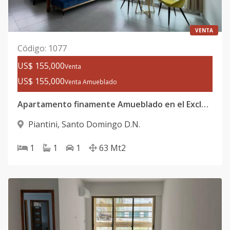
VENTA
Código
:
1077
US$ 155,000
Venta
US$ 155,000
Venta Amueblado
Apartamento finamente Amueblado en el Exclusivo Sector de Piantinni
Piantini
,
Santo Domingo D.N.
1
1
1
63
Mt2