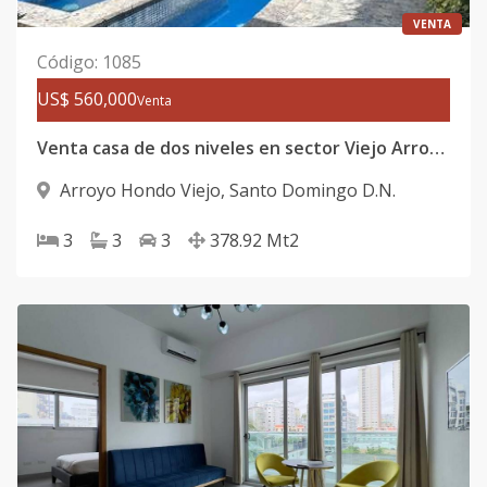
VENTA
Código
:
1085
US$ 560,000
Venta
Venta casa de dos niveles en sector Viejo Arroyo Hondo
Arroyo Hondo Viejo
,
Santo Domingo D.N.
3
3
3
378.92
Mt2