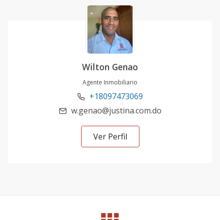
Wilton Genao
Agente Inmobiliario
+18097473069
w.genao@justina.com.do
Ver Perfil