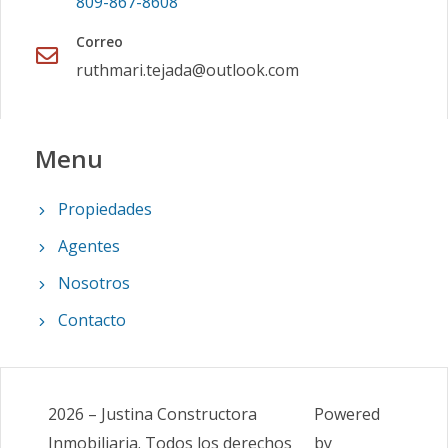
809-867-8608
Correo
ruthmari.tejada@outlook.com
Menu
Propiedades
Agentes
Nosotros
Contacto
2026
–
Justina Constructora
Powered
Inmobiliaria
.
Todos los derechos
by