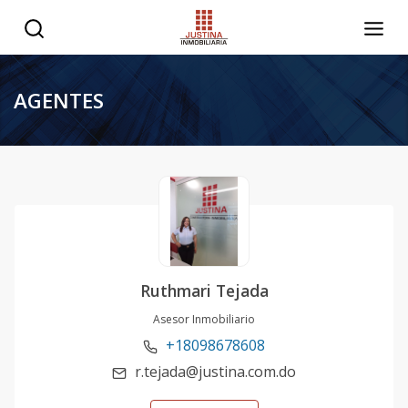
AGENTES
Ruthmari Tejada
Asesor Inmobiliario
+18098678608
r.tejada@justina.com.do